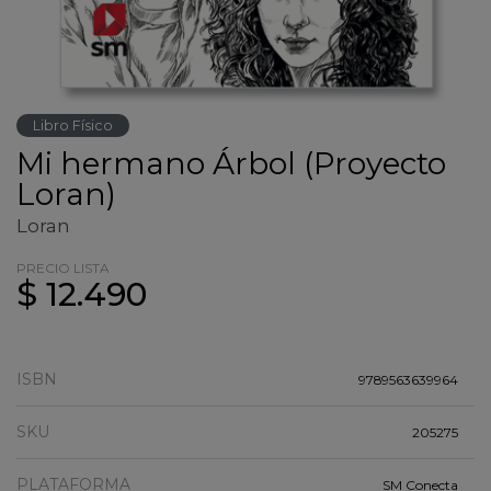
Libro Físico
Mi hermano Árbol (Proyecto
Loran)
Loran
PRECIO LISTA
$ 12.490
ISBN
9789563639964
SKU
205275
PLATAFORMA
SM Conecta