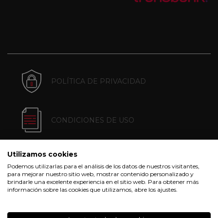
POLÍTICA DE PRIVACIDAD
CONDICIONES DE USO
Utilizamos cookies
POLÍTICA DE COOKIES
Podemos utilizarlas para el análisis de los datos de nuestros visitantes,
para mejorar nuestro sitio web, mostrar contenido personalizado y
brindarle una excelente experiencia en el sitio web. Para obtener más
información sobre las cookies que utilizamos, abre los ajustes.
CONDICIONES DE COMPRA