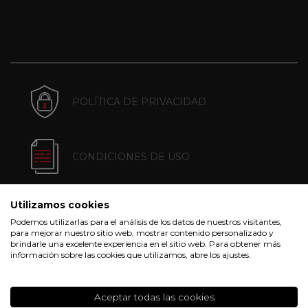
POLÍTICA DE PRIVACIDAD
CONDICIONES DE USO
Utilizamos cookies
POLÍTICA DE COOKIES
Podemos utilizarlas para el análisis de los datos de nuestros visitantes,
para mejorar nuestro sitio web, mostrar contenido personalizado y
brindarle una excelente experiencia en el sitio web. Para obtener más
información sobre las cookies que utilizamos, abre los ajustes.
CONDICIONES DE COMPRA
Aceptar todas las cookies