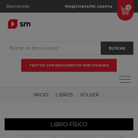
Bienvenido
Regístrate/Mi cuenta
0
BUSCAR
TEXTOS CON DESCUENTOS POR COLEGIO
INICIO
/
LIBROS
/
VOLVER
/
LIBRO FÍSICO