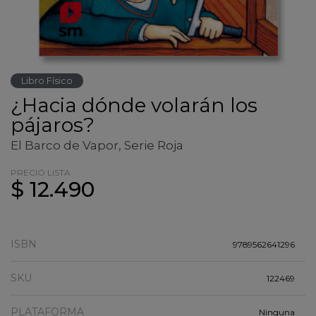
Libro Físico
¿Hacia dónde volarán los
pájaros?
El Barco de Vapor, Serie Roja
PRECIO LISTA
$ 12.490
ISBN
9789562641296
SKU
122469
PLATAFORMA
Ninguna