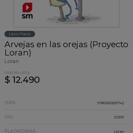
Libro Físico
Arvejas en las orejas (Proyecto
Loran)
Loran
PRECIO LISTA
$ 12.490
ISBN
9789563639742
SKU
205111
PLATAFORMA
Loran