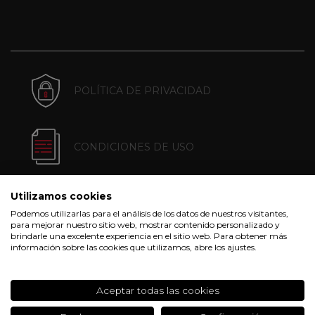
POLÍTICA DE PRIVACIDAD
CONDICIONES DE USO
Utilizamos cookies
POLÍTICA DE COOKIES
Podemos utilizarlas para el análisis de los datos de nuestros visitantes,
para mejorar nuestro sitio web, mostrar contenido personalizado y
brindarle una excelente experiencia en el sitio web. Para obtener más
información sobre las cookies que utilizamos, abre los ajustes.
CONDICIONES DE COMPRA
Aceptar todas las cookies