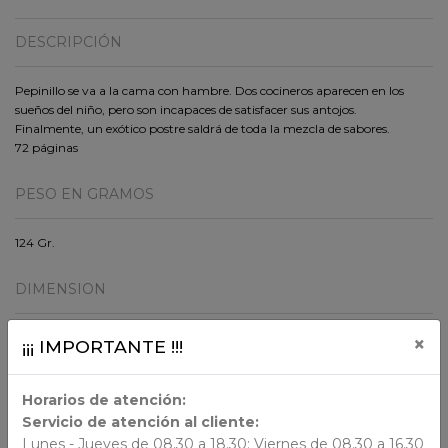
DESCRIPCIÓN
Pepinillo se va a la cama con hambre. Dos cocineros aparecen en los
sueños del niño, pero son incapaces de satisfacer sus antojos.
Finalmente, un exótico postre saldrá de toda la mezcla de sabores.
72 páginas
PESO EN GRAMOS
124 Gr.
DIMENSION
19x12x0.61
×
¡¡¡ IMPORTANTE !!!
ORIGEN
Horarios de atención:
Servicio de atención al cliente:
Lunes - Jueves de 08.30 a 18.30; Viernes de 08.30 a 16.30