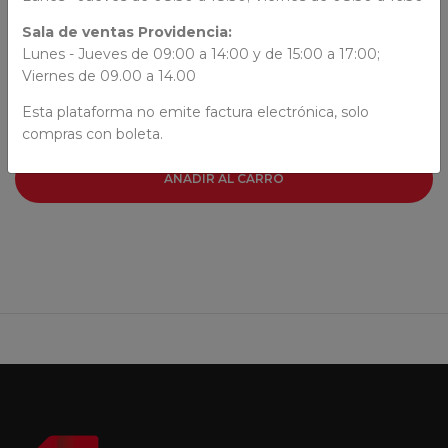
AUTORES
Sala de ventas Providencia:
Lunes - Jueves de 09:00 a 14:00 y de 15:00 a 17:00;
Esteban Cabezas
Viernes de 09.00 a 14.00
Esta plataforma no emite factura electrónica, solo
compras con boleta.
AÑADIR AL CARRO