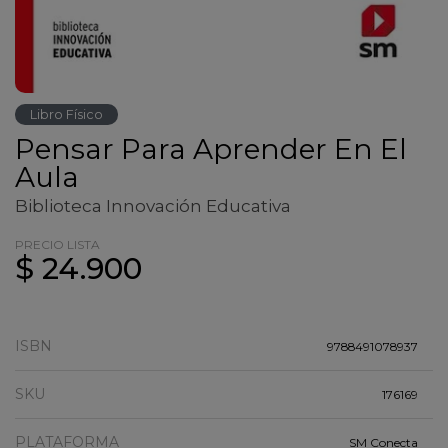
Libro Físico
Pensar Para Aprender En El
Aula
Biblioteca Innovación Educativa
PRECIO LISTA
$ 24.900
ISBN
9788491078937
SKU
176169
PLATAFORMA
SM Conecta