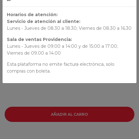
DIMENSION
Horarios de atención:
Servicio de atención al cliente:
24x17x2.1
Lunes - Jueves de 08.30 a 18.30; Viernes de 08.30 a 16.30
ORIGEN
Sala de ventas Providencia:
Lunes - Jueves de 09:00 a 14:00 y de 15:00 a 17:00;
Viernes de 09.00 a 14.00
AUTORES
Esta plataforma no emite factura electrónica, solo
compras con boleta.
Robert Swartz
AÑADIR AL CARRO