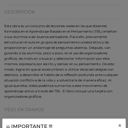
DESCRIPCIÓN
Esta obra es un conjunto de lecciones reales en las que docentes
formados en el Aprendizaje Basado en el Pensamiento (TBL) enseñan
a sus alumnos a ser buenos pensadores. Para ello, previamente
estructuran el aula en grupos de pensamiento colaborativo y les
proporcionan un andamiaje de preguntas abiertas. Después, van
guiando a los alumnos, poco a poco, en el uso de organizadores
gráficos, les motivan a buscar y seleccionar información por ellos
mismos, expresarla por escrito y pensar en su pensamiento. De este
modo, lograrán que se acostumbren a utilizar estas estrategias con
destreza, a desarrollar el hábito de la reflexión profunda ante cualquier
situación conflictiva de la vida y a solventarla de manera eficaz. Al
igual que ellos, todos podemos sumarnos a este movimiento de
aprendizaje activo a través del TBL. El libro incluye una tarjeta con
organizadores gráficos.
PESO EN GRAMOS
660 Gr.
×
¡¡¡ IMPORTANTE !!!