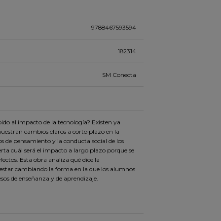
9788467593594
182314
SM Conecta
o al impacto de la tecnología? Existen ya
uestran cambios claros a corto plazo en la
os de pensamiento y la conducta social de los
rta cuál será el impacto a largo plazo porque se
ectos. Esta obra analiza qué dice la
 estar cambiando la forma en la que los alumnos
sos de enseñanza y de aprendizaje.