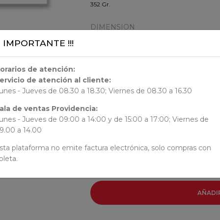
352 Gr.
DIMENSION
¡¡ IMPORTANTE !!!
24x17x1
orarios de atención:
ORIGEN
ervicio de atención al cliente:
unes - Jueves de 08.30 a 18.30; Viernes de 08.30 a 16.30
ala de ventas Providencia:
AUTORES
unes - Jueves de 09:00 a 14:00 y de 15:00 a 17:00; Viernes de
9.00 a 14.00
David A. Sousa
sta plataforma no emite factura electrónica, solo compras con
oleta.
AÑADI