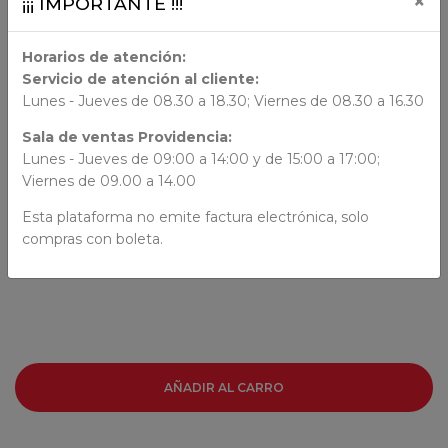
×
¡¡¡ IMPORTANTE !!!
DIMENSION
Horarios de atención:
Servicio de atención al cliente:
24x17.2x1.5
Lunes - Jueves de 08.30 a 18.30; Viernes de 08.30 a 16.30
ORIGEN
Sala de ventas Providencia:
Lunes - Jueves de 09:00 a 14:00 y de 15:00 a 17:00;
Viernes de 09.00 a 14.00
AUTORES
Esta plataforma no emite factura electrónica, solo
compras con boleta.
Lourdes Bazarra
Olga Casanova
AÑADIR AL CARRO