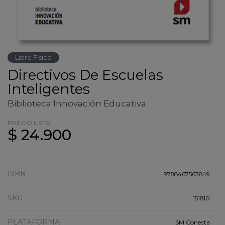
Libro Físico
Directivos De Escuelas
Inteligentes
Biblioteca Innovación Educativa
PRECIO LISTA
$ 24.900
ISBN
9788467563849
SKU
151810
PLATAFORMA
SM Conecta