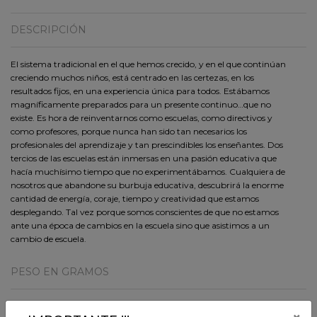
DESCRIPCIÓN
El sistema tradicional en el que hemos crecido, y en el que continúan
creciendo muchos niños, está centrado en las certezas, en los
resultados fijos, en una experiencia única para todos. Estábamos
magníficamente preparados para un presente continuo…que no
existe. Es hora de reinventarnos como escuelas, como directivos y
como profesores, porque nunca han sido tan necesarios los
profesionales del aprendizaje y tan prescindibles los enseñantes. Dos
tercios de las escuelas están inmersas en una pasión educativa que
hacía muchísimo tiempo que no experimentábamos. Cualquiera de
nosotros que abandone su burbuja educativa, descubrirá la enorme
cantidad de energía, coraje, tiempo y creatividad que estamos
desplegando. Tal vez porque somos conscientes de que no estamos
ante una época de cambios en la escuela sino que asistimos a un
cambio de escuela.
PESO EN GRAMOS
442 Gr.