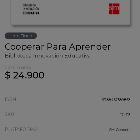
Libro Físico
Cooperar Para Aprender
Biblioteca Innovación Educativa
PRECIO LISTA
$ 24.900
ISBN
9788467589863
SKU
174113
PLATAFORMA
SM Conecta