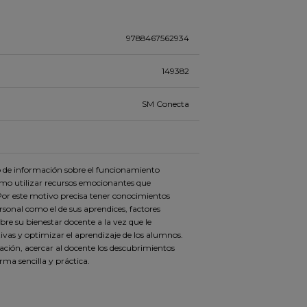
9788467562934
149382
SM Conecta
po de información sobre el funcionamiento
mo utilizar recursos emocionantes que
Por este motivo precisa tener conocimientos
sonal como el de sus aprendices, factores
re su bienestar docente a la vez que le
ivas y optimizar el aprendizaje de los alumnos.
gación, acercar al docente los descubrimientos
rma sencilla y práctica.