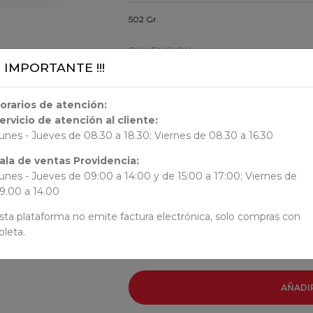
502 Gr.
DIMENSION
¡¡ IMPORTANTE !!!
24x17.2x1.6
orarios de atención:
ORIGEN
ervicio de atención al cliente:
unes - Jueves de 08.30 a 18.30; Viernes de 08.30 a 16.30
ala de ventas Providencia:
AUTORES
unes - Jueves de 09:00 a 14:00 y de 15:00 a 17:00; Viernes de
9.00 a 14.00
Begoña Ibarrola
sta plataforma no emite factura electrónica, solo compras con
oleta.
AÑADI