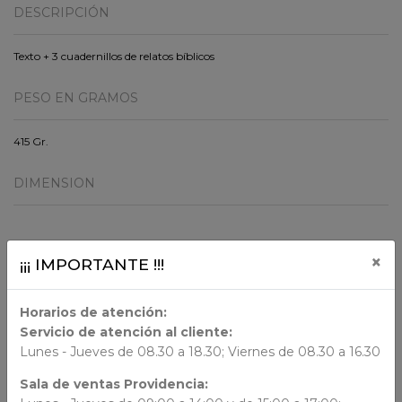
DESCRIPCIÓN
Texto + 3 cuadernillos de relatos bíblicos
PESO EN GRAMOS
415 Gr.
DIMENSION
ORIGEN
×
¡¡¡ IMPORTANTE !!!
Horarios de atención:
AUTORES
Servicio de atención al cliente:
Lunes - Jueves de 08.30 a 18.30; Viernes de 08.30 a 16.30
N/N
Sala de ventas Providencia: