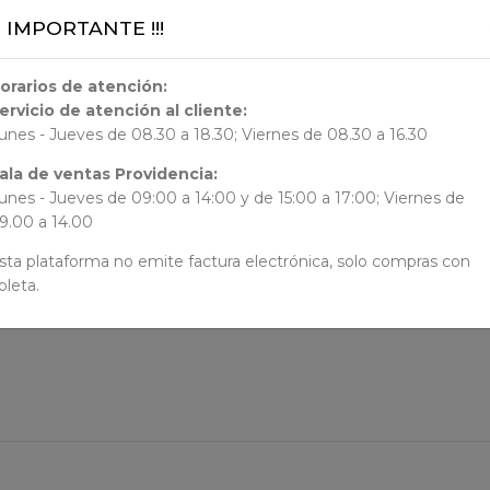
¡¡ IMPORTANTE !!!
ORIGEN
orarios de atención:
ervicio de atención al cliente:
AUTORES
unes - Jueves de 08.30 a 18.30; Viernes de 08.30 a 16.30
N/N
ala de ventas Providencia:
unes - Jueves de 09:00 a 14:00 y de 15:00 a 17:00; Viernes de
9.00 a 14.00
sta plataforma no emite factura electrónica, solo compras con
oleta.
EN R