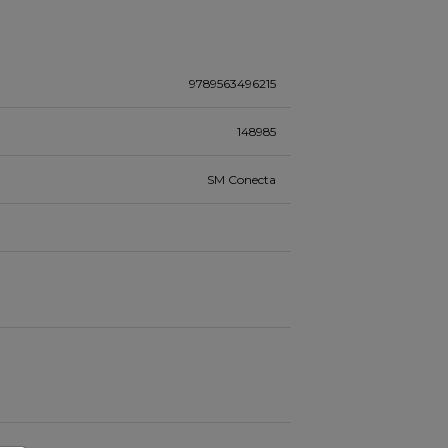
9789563496215
148985
SM Conecta