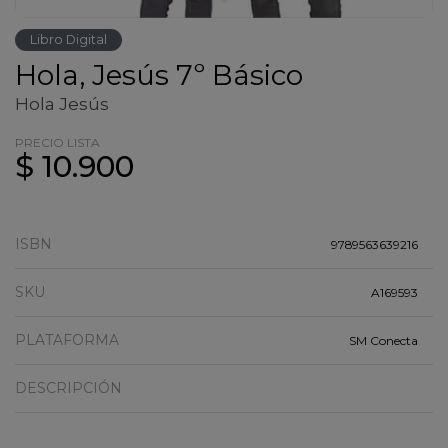
Libro Digital
Hola, Jesús 7º Básico
Hola Jesús
PRECIO LISTA
$ 10.900
ISBN
9789563639216
SKU
A169593
PLATAFORMA
SM Conecta
DESCRIPCIÓN