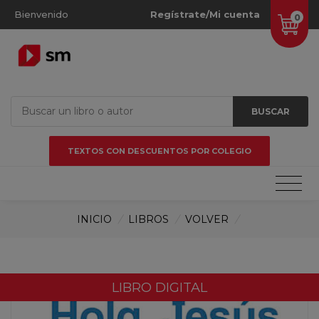
Bienvenido
Regístrate/Mi cuenta
0
BUSCAR
TEXTOS CON DESCUENTOS POR COLEGIO
INICIO
/
LIBROS
/
VOLVER
/
LIBRO DIGITAL