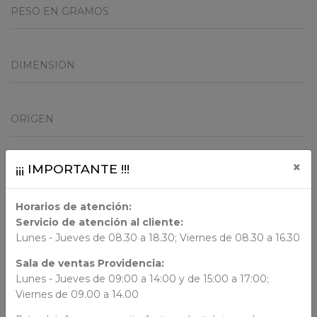
PESO EN GRAMOS
DIMENSION
ORIGEN
×
¡¡¡ IMPORTANTE !!!
AUTORES
Horarios de atención:
N/N
Servicio de atención al cliente:
Lunes - Jueves de 08.30 a 18.30; Viernes de 08.30 a 16.30
Sala de ventas Providencia:
Lunes - Jueves de 09:00 a 14:00 y de 15:00 a 17:00;
AÑADIR AL CARRO
Viernes de 09.00 a 14.00