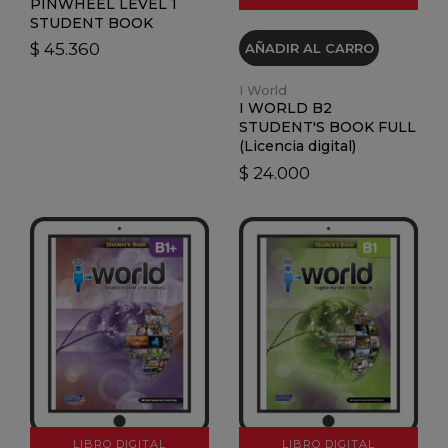
PINWHEEL LEVEL 1
STUDENT BOOK
$ 45.360
AÑADIR AL CARRO
I World
I WORLD B2
STUDENT'S BOOK FULL
(Licencia digital)
$ 24.000
VER DETALLES
VER DETALLES
LIBRO DIGITAL
LIBRO DIGITAL