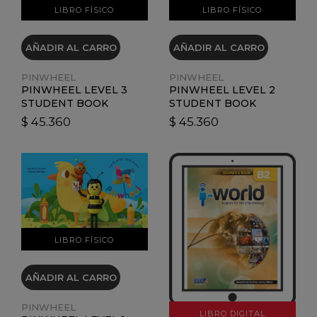
VER DETALLES
VER DETALLES
LIBRO FÍSICO
LIBRO FÍSICO
AÑADIR AL CARRO
AÑADIR AL CARRO
PINWHEEL
PINWHEEL
PINWHEEL LEVEL 2
PINWHEEL LEVEL 3
STUDENT BOOK
STUDENT BOOK
$ 45.360
$ 45.360
VER DETALLES
VER DETALLES
LIBRO FÍSICO
AÑADIR AL CARRO
PINWHEEL
LIBRO DIGITAL