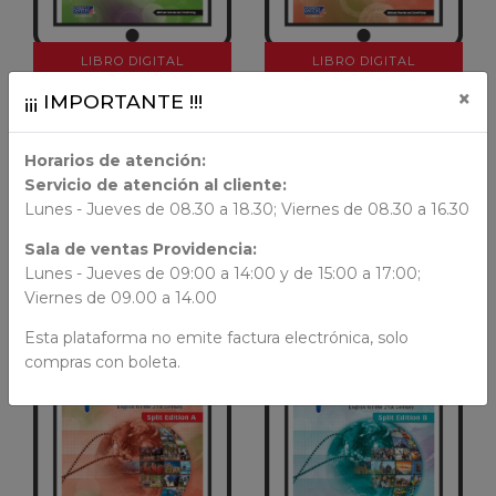
LIBRO DIGITAL
LIBRO DIGITAL
×
¡¡¡ IMPORTANTE !!!
AÑADIR AL CARRO
AÑADIR AL CARRO
Horarios de atención:
I World Split
I World Split
Servicio de atención al cliente:
I WORLD B1
I WORLD A2
STUDENT'S BOOK.
STUDENT'S BOOK.
Lunes - Jueves de 08.30 a 18.30; Viernes de 08.30 a 16.30
SPLIT A (Licencia digital)
SPLIT B (Licencia
Sala de ventas Providencia:
digital)
$ 22.000
Lunes - Jueves de 09:00 a 14:00 y de 15:00 a 17:00;
$ 22.000
Viernes de 09.00 a 14.00
Esta plataforma no emite factura electrónica, solo
compras con boleta.
VER DETALLES
VER DETALLES