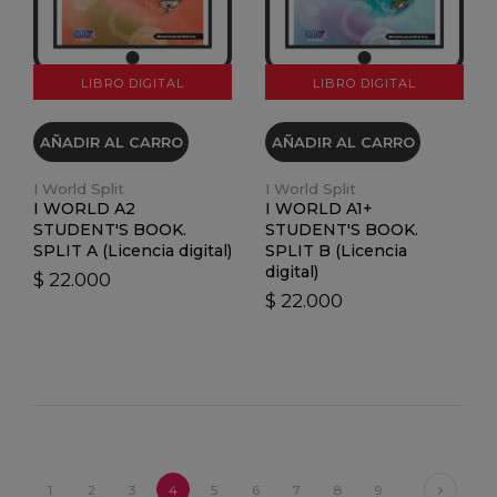
LIBRO DIGITAL
LIBRO DIGITAL
AÑADIR AL CARRO
AÑADIR AL CARRO
I World Split
I World Split
I WORLD A2
I WORLD A1+
STUDENT'S BOOK.
STUDENT'S BOOK.
SPLIT A (Licencia digital)
SPLIT B (Licencia
digital)
$ 22.000
$ 22.000
Next
1
2
3
4
5
6
7
8
9