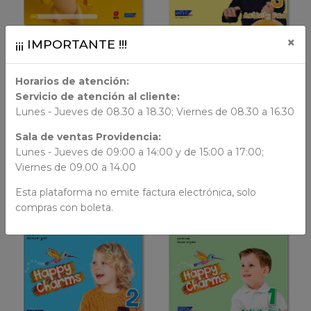
×
¡¡¡ IMPORTANTE !!!
LIBRO FÍSICO
LIBRO FÍSICO
Horarios de atención:
AÑADIR AL CARRO
AÑADIR AL CARRO
Servicio de atención al cliente:
Lunes - Jueves de 08.30 a 18.30; Viernes de 08.30 a 16.30
Liu and Liam
Happy Charms
Liu And Liam nivel 1
3 Happy Charms Activity
Sala de ventas Providencia:
Book
$ 39.999
Lunes - Jueves de 09:00 a 14:00 y de 15:00 a 17:00;
$ 14.000
Viernes de 09.00 a 14.00
Esta plataforma no emite factura electrónica, solo
compras con boleta.
VER DETALLES
VER DETALLES