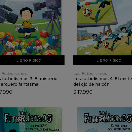
VER DETALLES
VER DETALLES
AÑADIR AL CARRO
AÑADIR AL CARRO
LIBRO FÍSICO
LIBRO FÍSICO
 Futbolísimos
Los Futbolísimos
 futbolísimos 3. El misterio
Los futbolísimos 4. El miste
 arquero fantasma
del ojo de halcón
17.990
$ 17.990