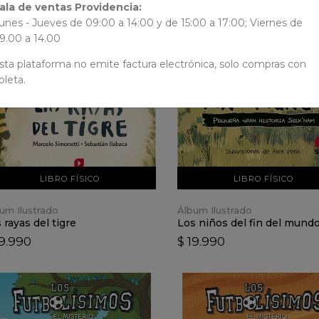
ala de ventas Providencia:
unes - Jueves de 09:00 a 14:00 y de 15:00 a 17:00; Viernes de
9.00 a 14.00
VER DETALLES
VER DETALLES
sta plataforma no emite factura electrónica, solo compras con
oleta.
AÑADIR AL CARRO
AÑADIR AL CARRO
LIBRO FÍSICO
LIBRO FÍSICO
um Ilustrado
Álbum Ilustrado
 rayas del tigre
Los niños del fin del mund
19.990
$ 19.990