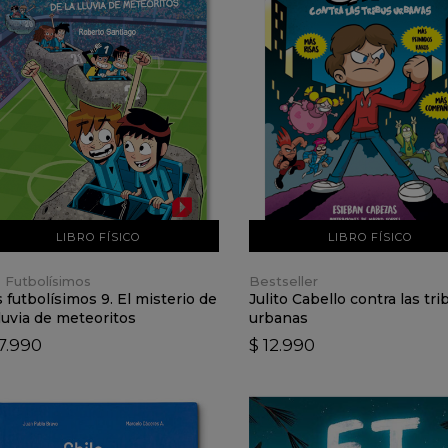
VER DETALLES
VER DETALLES
AÑADIR AL CARRO
AÑADIR AL CARRO
LIBRO FÍSICO
LIBRO FÍSICO
 Futbolísimos
Bestseller
 futbolísimos 9. El misterio de
Julito Cabello contra las tri
lluvia de meteoritos
urbanas
17.990
$ 12.990