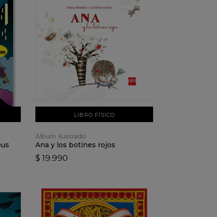
VER DETALLES
AÑADIR AL CARRO
LIBRO FÍSICO
Álbum Ilustrado
bus
Ana y los botines rojos
$ 19.990