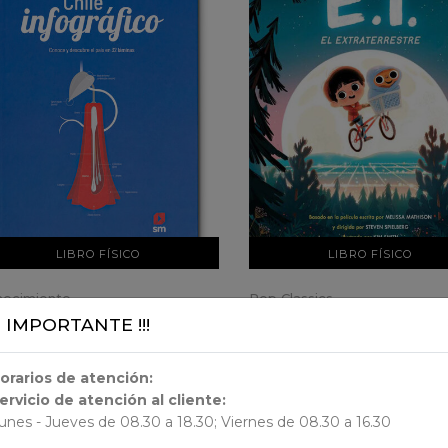
VER DETALLES
VER DETALLES
AÑADIR AL CARRO
AÑADIR AL CARRO
LIBRO FÍSICO
LIBRO FÍSICO
ocimiento
Pop Classics
le infográfico
E.T. El Extraterrestre
¡¡ IMPORTANTE !!!
18.990
$ 22.990
orarios de atención:
ervicio de atención al cliente:
unes - Jueves de 08.30 a 18.30; Viernes de 08.30 a 16.30