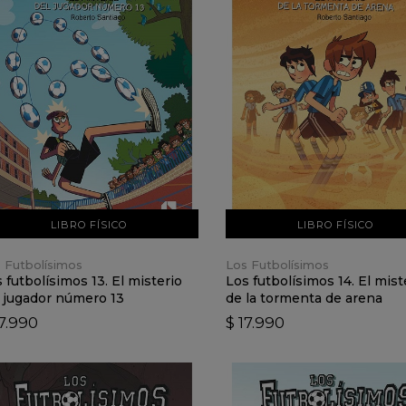
VER DETALLES
VER DETALLES
AÑADIR AL CARRO
AÑADIR AL CARRO
LIBRO FÍSICO
LIBRO FÍSICO
 Futbolísimos
Los Futbolísimos
 futbolísimos 13. El misterio
Los futbolísimos 14. El mist
 jugador número 13
de la tormenta de arena
17.990
$ 17.990