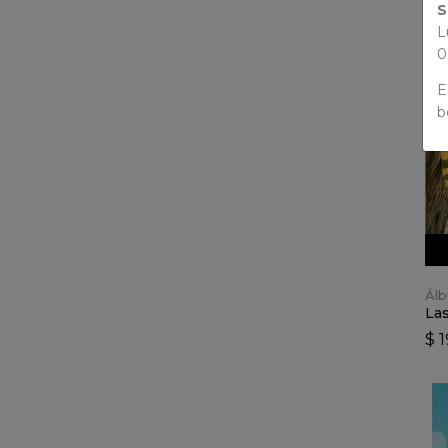
S
L
0
E
b
Álb
Las
$ 