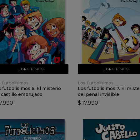
VER DETALLES
VER DETALLES
AÑADIR AL CARRO
AÑADIR AL CARRO
LIBRO FÍSICO
LIBRO FÍSICO
 Futbolísimos
Los Futbolísimos
 futbolísimos 6. El misterio
Los futbolísimos 7. El miste
 castillo embrujado
del penal invisible
17.990
$ 17.990