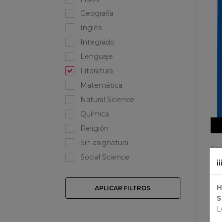
Geografía
Inglés
Integrado
Lenguaje
Literatura
Matemática
Natural Science
Química
Religión
Sin asignatura
Con
Chi
Social Science
¡
$ 
H
APLICAR FILTROS
S
L