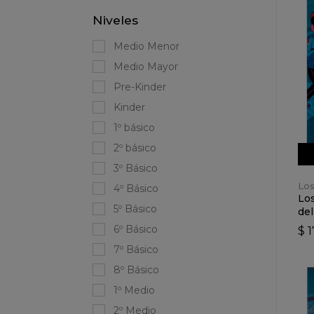
Niveles
Medio Menor
Medio Mayor
Pre-Kinder
Kinder
1º básico
2º básico
3º Básico
Los
4º Básico
Los
5º Básico
del
6º Básico
$ 
7º Básico
8º Básico
1º Medio
2º Medio