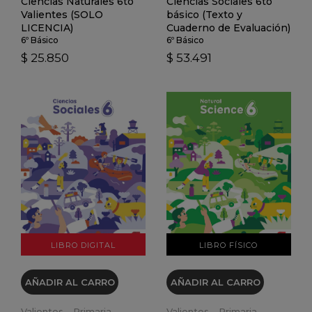
Ciencias Naturales 6to
Ciencias Sociales 6to
Valientes (SOLO
básico (Texto y
LICENCIA)
Cuaderno de Evaluación)
6º Básico
6º Básico
$ 25.850
$ 53.491
VER DETALLES
VER DETALLES
LIBRO DIGITAL
LIBRO FÍSICO
AÑADIR AL CARRO
AÑADIR AL CARRO
Valientes - Primaria
Valientes - Primaria