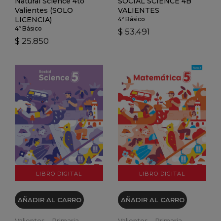
Natural Science 4to
SOCIAL SCIENCE 4B
Valientes (SOLO
VALIENTES
LICENCIA)
4º Básico
4º Básico
$ 53.491
$ 25.850
VER DETALLES
VER DETALLES
LIBRO DIGITAL
LIBRO DIGITAL
AÑADIR AL CARRO
AÑADIR AL CARRO
Valientes - Primaria
Valientes - Primaria