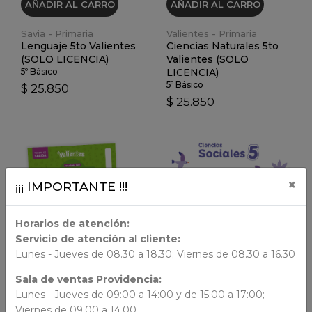
AÑADIR AL CARRO
AÑADIR AL CARRO
Savia - Primaria
Valientes - Primaria
Lenguaje 5to Valientes
Ciencias Naturales 5to
(SOLO LICENCIA)
Valientes (SOLO
5º Básico
LICENCIA)
5º Básico
$ 25.850
$ 25.850
×
¡¡¡ IMPORTANTE !!!
VER DETALLES
VER DETALLES
Horarios de atención:
Servicio de atención al cliente:
Lunes - Jueves de 08.30 a 18.30; Viernes de 08.30 a 16.30
Sala de ventas Providencia:
LIBRO FÍSICO
LIBRO DIGITAL
Lunes - Jueves de 09:00 a 14:00 y de 15:00 a 17:00;
Viernes de 09.00 a 14.00