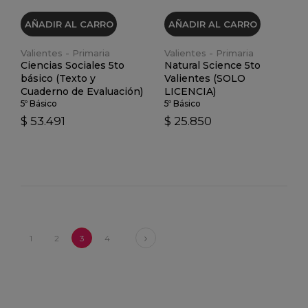
AÑADIR AL CARRO
AÑADIR AL CARRO
Valientes - Primaria
Valientes - Primaria
Ciencias Sociales 5to
Natural Science 5to
básico (Texto y
Valientes (SOLO
Cuaderno de Evaluación)
LICENCIA)
5º Básico
5º Básico
$ 53.491
$ 25.850
Next
1
2
3
4