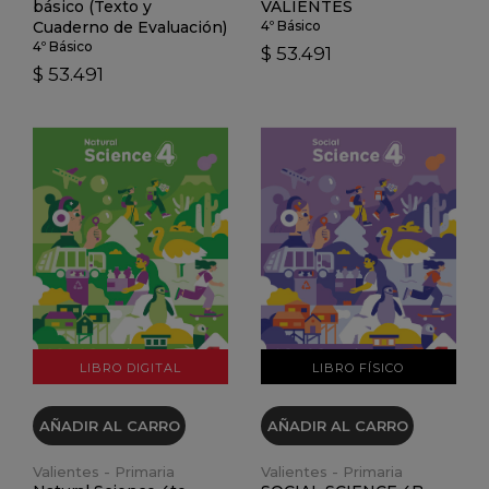
básico (Texto y
VALIENTES
Cuaderno de Evaluación)
4º Básico
4º Básico
$ 53.491
$ 53.491
VER DETALLES
VER DETALLES
LIBRO DIGITAL
LIBRO FÍSICO
AÑADIR AL CARRO
AÑADIR AL CARRO
Valientes - Primaria
Valientes - Primaria