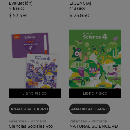
Evaluación)
LICENCIA)
4º Básico
4º Básico
$ 53.491
$ 25.850
VER DETALLES
VER DETALLES
LIBRO FÍSICO
LIBRO FÍSICO
AÑADIR AL CARRO
AÑADIR AL CARRO
Valientes - Primaria
Valientes - Primaria
Ciencias Sociales 4to
NATURAL SCIENCE 4B