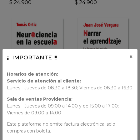
$ 24.900
$ 24.900
VER DETALLES
VER DETALLES
×
¡¡¡ IMPORTANTE !!!
Horarios de atención:
Servicio de atención al cliente:
LIBRO FÍSICO
LIBRO FÍSICO
Lunes - Jueves de 08.30 a 18.30; Viernes de 08.30 a 16.30
Sala de ventas Providencia:
AÑADIR AL CARRO
AÑADIR AL CARRO
Lunes - Jueves de 09:00 a 14:00 y de 15:00 a 17:00;
Viernes de 09.00 a 14.00
Biblioteca Innovación
Biblioteca Innovación
Educativa
Educativa
Esta plataforma no emite factura electrónica, solo
Neurociencia En La
Narrar El Aprendizaje
compras con boleta.
Escuela
$ 24.900