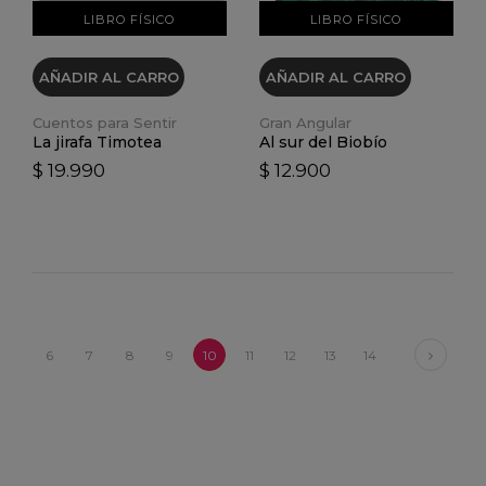
LIBRO FÍSICO
LIBRO FÍSICO
AÑADIR AL CARRO
AÑADIR AL CARRO
Cuentos para Sentir
Gran Angular
La jirafa Timotea
Al sur del Biobío
$ 19.990
$ 12.900
Next
6
7
8
9
10
11
12
13
14