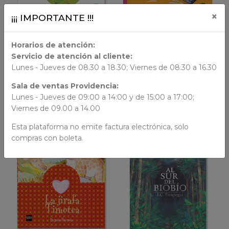
LIBRO FÍSICO
×
¡¡¡ IMPORTANTE !!!
LIBRO FÍSICO
AÑADIR AL CARRO
Horarios de atención:
AÑADIR AL CARRO
Servicio de atención al cliente:
Cuentos de Ahora
Lunes - Jueves de 08.30 a 18.30; Viernes de 08.30 a 16.30
Olivia no quiere ir al
A Babor
colegio
Sala de ventas Providencia:
Sobre ruedas
$ 11.990
Lunes - Jueves de 09:00 a 14:00 y de 15:00 a 17:00;
$ 14.990
Viernes de 09.00 a 14.00
Esta plataforma no emite factura electrónica, solo
compras con boleta.
VER DETALLES
VER DETALLES