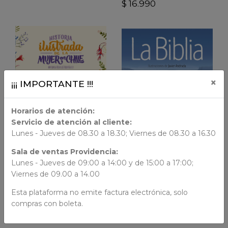
$ 16.990
×
¡¡¡ IMPORTANTE !!!
VER DETALLES
VER DETALLES
Horarios de atención:
Servicio de atención al cliente:
LIBRO FÍSICO
Lunes - Jueves de 08.30 a 18.30; Viernes de 08.30 a 16.30
LIBRO FÍSICO
AÑADIR AL CARRO
Sala de ventas Providencia:
Lunes - Jueves de 09:00 a 14:00 y de 15:00 a 17:00;
AÑADIR AL CARRO
Pequeño Ciudadano
Viernes de 09.00 a 14.00
Historia ilustrada de la
Biblia infantil
mujer en Chile
Esta plataforma no emite factura electrónica, solo
La Biblia
compras con boleta.
$ 18.990
$ 39.990