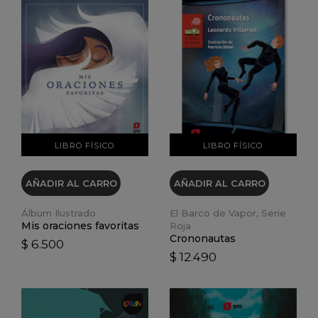
VER DETALLES
VER DETALLES
LIBRO FÍSICO
LIBRO FÍSICO
AÑADIR AL CARRO
AÑADIR AL CARRO
Álbum Ilustrado
El Barco de Vapor, Serie
Mis oraciones favoritas
Roja
Crononautas
$ 6.500
$ 12.490