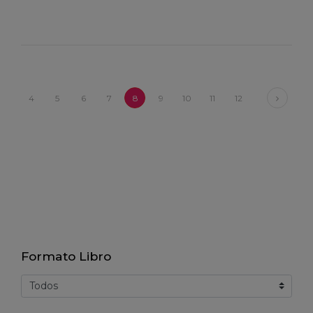
Next
4
5
6
7
8
9
10
11
12
Formato Libro