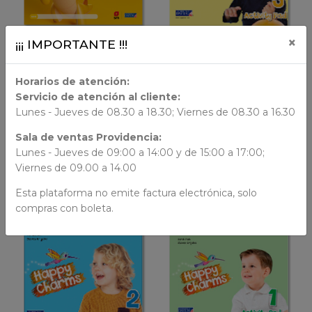
×
¡¡¡ IMPORTANTE !!!
LIBRO FÍSICO
LIBRO FÍSICO
Horarios de atención:
AÑADIR AL CARRO
AÑADIR AL CARRO
Servicio de atención al cliente:
Lunes - Jueves de 08.30 a 18.30; Viernes de 08.30 a 16.30
Liu and Liam
Happy Charms
Liu And Liam nivel 1
3 Happy Charms Activity
Sala de ventas Providencia:
Book
$ 39.999
Lunes - Jueves de 09:00 a 14:00 y de 15:00 a 17:00;
$ 14.000
Viernes de 09.00 a 14.00
Esta plataforma no emite factura electrónica, solo
compras con boleta.
VER DETALLES
VER DETALLES