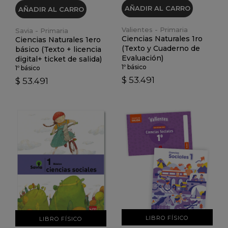
AÑADIR AL CARRO
AÑADIR AL CARRO
Valientes - Primaria
Savia - Primaria
Ciencias Naturales 1ro
Ciencias Naturales 1ero
(Texto y Cuaderno de
básico (Texto + licencia
Evaluación)
digital+ ticket de salida)
1º básico
1º básico
$ 53.491
$ 53.491
VER DETALLES
VER DETALLES
LIBRO FÍSICO
LIBRO FÍSICO