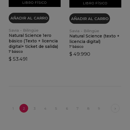
LIBRO FÍSICO
LIBRO FÍSICO
AÑADIR AL CARRO
AÑADIR AL CARRO
Savia - Bilingüe
Savia - Bilingüe
Natural Science 1ero
Natural Science (texto +
básico (Texto + licencia
licencia digital)
digital+ ticket de salida)
1º básico
1º básico
$ 49.990
$ 53.491
Next
1
2
3
4
5
6
7
8
9