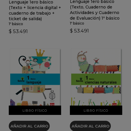
Lenguaje 1ero básico
Lenguaje 1ero básico
(Texto, Cuaderno de
(Texto + licencia digital +
Actividades y Cuaderno
cuaderno de trabajo +
de Evaluación) 1º básico
ticket de salida)
1º básico
1º básico
$ 53.491
$ 53.491
VER DETALLES
VER DETALLES
LIBRO FÍSICO
LIBRO FÍSICO
AÑADIR AL CARRO
AÑADIR AL CARRO