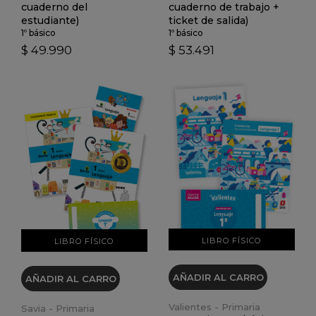
cuaderno del
cuaderno de trabajo +
estudiante)
ticket de salida)
1º básico
1º básico
$ 49.990
$ 53.491
VER DETALLES
VER DETALLES
LIBRO FÍSICO
LIBRO FÍSICO
AÑADIR AL CARRO
AÑADIR AL CARRO
Valientes - Primaria
Savia - Primaria