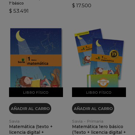
1º básico
$ 17.500
$ 53.491
VER DETALLES
VER DETALLES
LIBRO FÍSICO
LIBRO FÍSICO
AÑADIR AL CARRO
AÑADIR AL CARRO
Savia
Savia - Primaria
Matemática (texto +
Matemática 1ero básico
licencia digital +
(Texto + licencia digital +